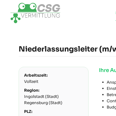
Zum Hauptinhalt springen
Niederlassungsleiter (m/w
Ihre 
Arbeitszeit:
Vollzeit
Ansp
Eins
Region:
Betr
Ingolstadt (Stadt)
Cont
Regensburg (Stadt)
Budg
PLZ: