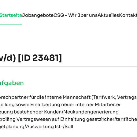
Startseite
Jobangebote
CSG - Wir über uns
Aktuelles
Kontak
/d) [ID 23481]
Aufgaben
rechpartner für die interne Mannschaft (Tarifwerk, Vertrags
tellung sowie Einarbeitung neuer interner Mitarbeiter
euung bestehender Kunden/Neukundengenerierung
rolling Vertragswesen auf Einhaltung gesetzlicher/tariflich
etplanung/Auswertung Ist-/Soll