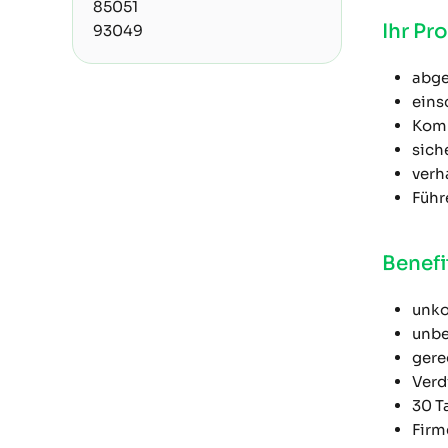
85051
Ihr Pro
93049
abge
eins
Komm
sich
verh
Führ
Benefi
unko
unbe
gere
Verd
30 T
Firm