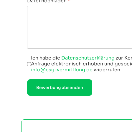
Datei hochladen
*
Datenschutz
Ich habe die
Datenschutzerklärung
*
zur Ke
Anfrage elektronisch erhoben und gespeich
info@csg-vermittlung.de
widerrufen.
Bewerbung absenden