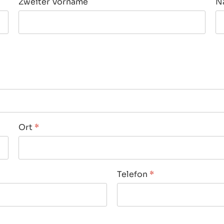
Zweiter Vorname
N
Ort
*
Telefon
*